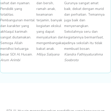
sehat dan nyaman.
dan bersih,
Gurunya sangat amat
Pendidik yang
ramah anak,
baik, dekat dengan murid
totalitas.
keamanan
dan perhatian. Temannya
Pembangunan mental
terjamin, banyak
juga baik dan
dan karakter yang
kegiatan ekskul
menyenangkan.
akhlaqul karimah
yang dapat
Sekolahnya seru dan
sangat diutamakan.
menyalurkan dan
kegiatannya bermanfaat,
Semoga Allah
mengembangakan
jadinya sekolah itu tidak
meridhoi keluarga
bakat anak.
membuat bosan.
besar SDI Al Husain.
Miliya Saliyana
Kiandra Fathiyyaturahma
Arum Arimbi
Soebroto
SDI Al-Husain mengedepankan pendidikan yang berwawasan