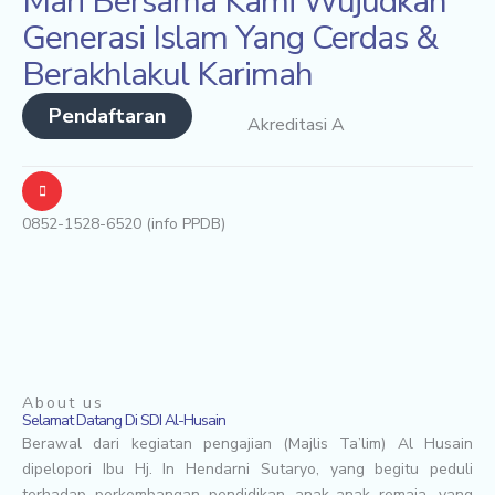
Mari Bersama Kami Wujudkan
Generasi Islam Yang Cerdas &
Berakhlakul Karimah
Pendaftaran
Akreditasi A
0852-1528-6520 (info PPDB)
About us
Selamat Datang Di SDI Al-Husain
Berawal dari kegiatan pengajian (Majlis Ta’lim) Al Husain
dipelopori Ibu Hj. In Hendarni Sutaryo, yang begitu peduli
terhadap perkembangan pendidikan anak-anak remaja, yang