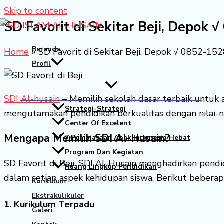
Skip to content
SD Favorit di Sekitar Beji, Depok
Beranda
Home
»
SD Favorit di Sekitar Beji, Depok √ 0852-15
Profil
SDI Al-husain
– Memilih sekolah dasar terbaik untuk 
Strategi-Strategi
mengutamakan pendidikan berkualitas dengan nilai-ni
Center Of Excelent
Mengapa Memilih SDI Al-Husain?
7 Pembiasaan Anak Indonesia Hebat
Program Dan Kegiatan
SD Favorit di Beji, SDI Al-Husain menghadirkan pendi
Ruang Lingkup Pendidikan
dalam setiap aspek kehidupan siswa. Berikut beberap
Kurikulum
Ekstrakulikuler
1. Kurikulum Terpadu
Galeri