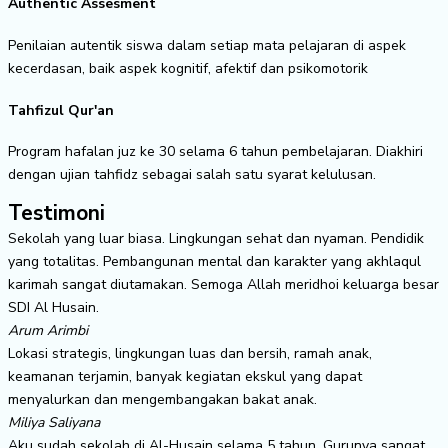
Authentic Assesment
Penilaian autentik siswa dalam setiap mata pelajaran di aspek
kecerdasan, baik aspek kognitif, afektif dan psikomotorik
Tahfizul Qur'an
Program hafalan juz ke 30 selama 6 tahun pembelajaran. Diakhiri
dengan ujian tahfidz sebagai salah satu syarat kelulusan.
Testimoni
Sekolah yang luar biasa. Lingkungan sehat dan nyaman. Pendidik
yang totalitas. Pembangunan mental dan karakter yang akhlaqul
karimah sangat diutamakan. Semoga Allah meridhoi keluarga besar
SDI Al Husain.
Arum Arimbi
Lokasi strategis, lingkungan luas dan bersih, ramah anak,
keamanan terjamin, banyak kegiatan ekskul yang dapat
menyalurkan dan mengembangakan bakat anak.
Miliya Saliyana
Aku sudah sekolah di Al-Husain selama 5 tahun. Gurunya sangat