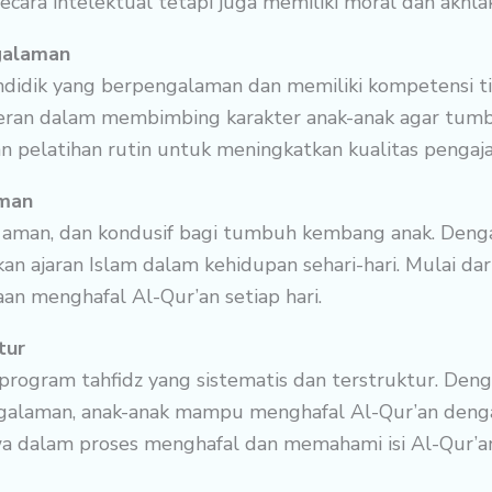
cara intelektual tetapi juga memiliki moral dan akhlak
galaman
ndidik yang berpengalaman dan memiliki kompetensi t
eran dalam membimbing karakter anak-anak agar tumbu
 pelatihan rutin untuk meningkatkan kualitas pengaj
aman
, aman, dan kondusif bagi tumbuh kembang anak. Deng
 ajaran Islam dalam kehidupan sehari-hari. Mulai dari
an menghafal Al-Qur’an setiap hari.
tur
program tahfidz yang sistematis dan terstruktur. Den
ngalaman, anak-anak mampu menghafal Al-Qur’an dengan
 dalam proses menghafal dan memahami isi Al-Qur’an