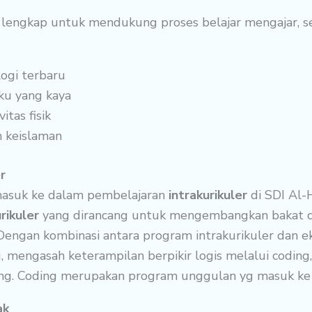
ng lengkap untuk mendukung proses belajar mengajar, se
ogi terbaru
ku yang kaya
tas fisik
n keislaman
r
asuk ke dalam pembelajaran
intrakurikuler
di SDI Al-H
rikuler
yang dirancang untuk mengembangkan bakat da
 Dengan kombinasi antara program intrakurikuler dan e
 mengasah keterampilan berpikir logis melalui codi
idang. Coding merupakan program unggulan yg masuk ke
ak