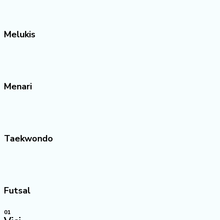
Melukis
Menari
Taekwondo
Futsal
01