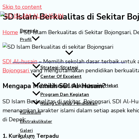
Skip to content
SD Islam Berkualitas di Sekitar B
Beranda
Home
»
SD Islam Berkualitas di Sekitar Bojongsari
Profil
SDI Al-husain
– Memilih sekolah dasar terbaik untuk 
Strategi-Strategi
Bojongsari
yang mengutamakan pendidikan berkualitas
Center Of Excelent
Mengapa Memilih SDI Al-Husain?
7 Pembiasaan Anak Indonesia Hebat
Program Dan Kegiatan
SD Islam Berkualitas di sekitar Bojongsari, SDI Al-H
Ruang Lingkup Pendidikan
menanamkan karakter islami dalam setiap aspek kehi
Kurikulum
di Depok:
Ekstrakulikuler
Galeri
1. Kurikulum Terpadu