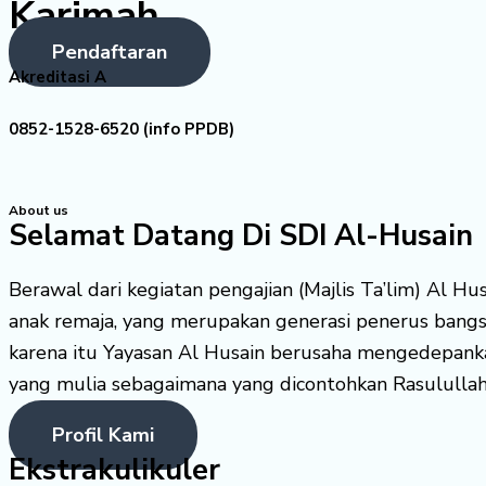
Karimah
Pendaftaran
Akreditasi A
0852-1528-6520 (info PPDB)
About us
Selamat Datang Di SDI Al-Husain
Berawal dari kegiatan pengajian (Majlis Ta’lim) Al H
anak remaja, yang merupakan generasi penerus bang
karena itu Yayasan Al Husain berusaha mengedepank
yang mulia sebagaimana yang dicontohkan Rasululla
Profil Kami
Ekstrakulikuler