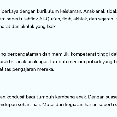
diperkaya dengan kurikulum keislaman. Anak-anak tid
m seperti tahfidz Al-Qur’an, fiqih, akhlak, dan sejara
moral dan akhlak yang baik.
yang berpengalaman dan memiliki kompetensi tinggi d
rakter anak-anak agar tumbuh menjadi pribadi yang be
litas pengajaran mereka.
dan kondusif bagi tumbuh kembang anak. Dengan suasan
dupan sehari-hari. Mulai dari kegiatan harian seperti