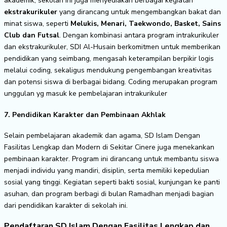
akademik, sekolah ini juga menyediakan berbagai kegiatan
ekstrakurikuler
yang dirancang untuk mengembangkan bakat dan
minat siswa, seperti
Melukis, Menari, Taekwondo, Basket, Sains
Club dan Futsal
. Dengan kombinasi antara program intrakurikuler
dan ekstrakurikuler, SDI Al-Husain berkomitmen untuk memberikan
pendidikan yang seimbang, mengasah keterampilan berpikir logis
melalui coding, sekaligus mendukung pengembangan kreativitas
dan potensi siswa di berbagai bidang. Coding merupakan program
unggulan yg masuk ke pembelajaran intrakurikuler
7. Pendidikan Karakter dan Pembinaan Akhlak
Selain pembelajaran akademik dan agama, SD Islam Dengan
Fasilitas Lengkap dan Modern di Sekitar Cinere juga menekankan
pembinaan karakter. Program ini dirancang untuk membantu siswa
menjadi individu yang mandiri, disiplin, serta memiliki kepedulian
sosial yang tinggi. Kegiatan seperti bakti sosial, kunjungan ke panti
asuhan, dan program berbagi di bulan Ramadhan menjadi bagian
dari pendidikan karakter di sekolah ini.
Pendaftaran SD Islam Dengan Fasilitas Lengkap dan