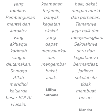
yang
keamanan
baik, dekat
totalitas.
terjamin,
dengan murid
Pembangunan
banyak
dan perhatian.
mental dan
kegiatan
Temannya
karakter
ekskul
juga baik dan
yang
yang
menyenangkan.
akhlaqul
dapat
Sekolahnya
karimah
menyalurkan
seru dan
sangat
dan
kegiatannya
diutamakan.
mengembangakan
bermanfaat,
Semoga
bakat
jadinya
Allah
anak.
sekolah itu
meridhoi
tidak
Miliya
keluarga
membuat
Saliyana
besar SDI Al
bosan.
Husain.
Kiandra