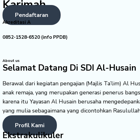
Karimah
Pendaftaran
Akreditasi A
0852-1528-6520 (info PPDB)
About us
Selamat Datang Di SDI Al-Husain
Berawal dari kegiatan pengajian (Majlis Ta’lim) Al H
anak remaja, yang merupakan generasi penerus bang
karena itu Yayasan Al Husain berusaha mengedepank
yang mulia sebagaimana yang dicontohkan Rasululla
Profil Kami
Ekstrakulikuler