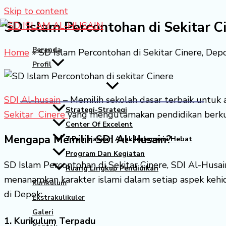
Skip to content
SD Islam Percontohan di Sekitar 
Beranda
Home
»
SD Islam Percontohan di Sekitar Cinere, D
Profil
SDI Al-husain
– Memilih sekolah dasar terbaik untuk 
Strategi-Strategi
Sekitar Cinere
yang mengutamakan pendidikan berkual
Center Of Excelent
Mengapa Memilih SDI Al-Husain?
7 Pembiasaan Anak Indonesia Hebat
Program Dan Kegiatan
SD Islam Percontohan di Sekitar Cinere, SDI Al-Husai
Ruang Lingkup Pendidikan
menanamkan karakter islami dalam setiap aspek kehi
Kurikulum
di Depok:
Ekstrakulikuler
Galeri
1. Kurikulum Terpadu