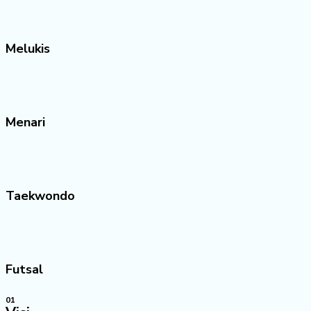
Melukis
Menari
Taekwondo
Futsal
01