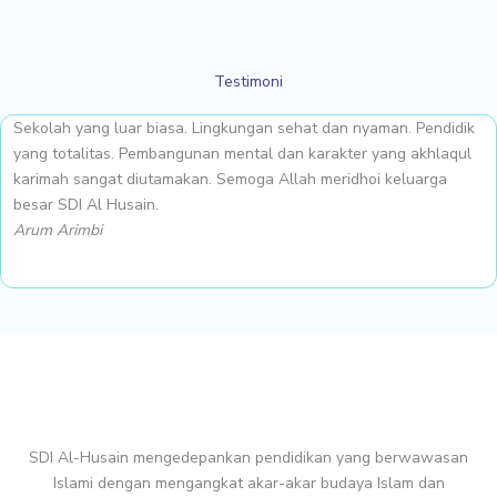
Testimoni
Sekolah yang luar biasa. Lingkungan sehat dan nyaman. Pendidik
L
yang totalitas. Pembangunan mental dan karakter yang akhlaqul
k
karimah sangat diutamakan. Semoga Allah meridhoi keluarga
m
besar SDI Al Husain.
M
Arum Arimbi
SDI Al-Husain mengedepankan pendidikan yang berwawasan
Islami dengan mengangkat akar-akar budaya Islam dan