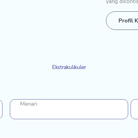
yang dicont
Profil 
Ekstrakulikuler
Menari