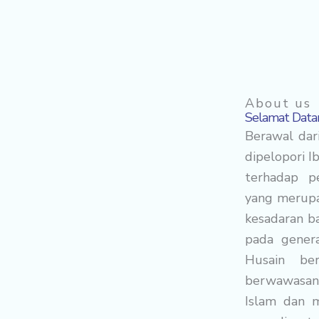
About us
Selamat Datan
Berawal dari
dipelopori I
terhadap p
yang merupa
kesadaran b
pada genera
Husain be
berwawasan 
Islam dan m