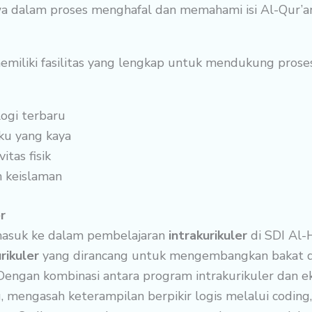
 dalam proses menghafal dan memahami isi Al-Qur’an
iliki fasilitas yang lengkap untuk mendukung proses 
ogi terbaru
ku yang kaya
tas fisik
n keislaman
r
asuk ke dalam pembelajaran
intrakurikuler
di SDI Al-H
rikuler
yang dirancang untuk mengembangkan bakat da
 Dengan kombinasi antara program intrakurikuler dan e
 mengasah keterampilan berpikir logis melalui codi