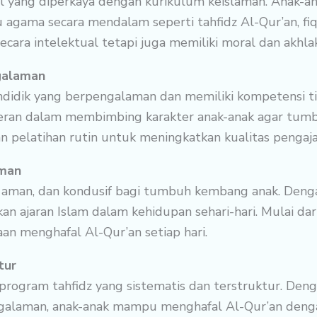
l yang diperkaya dengan kurikulum keislaman. Anak-a
 agama secara mendalam seperti tahfidz Al-Qur’an, fiqi
cara intelektual tetapi juga memiliki moral dan akhlak
galaman
ndidik yang berpengalaman dan memiliki kompetensi t
eran dalam membimbing karakter anak-anak agar tumbu
 pelatihan rutin untuk meningkatkan kualitas pengaj
aman
, aman, dan kondusif bagi tumbuh kembang anak. Deng
 ajaran Islam dalam kehidupan sehari-hari. Mulai dari
an menghafal Al-Qur’an setiap hari.
tur
program tahfidz yang sistematis dan terstruktur. Den
ngalaman, anak-anak mampu menghafal Al-Qur’an dengan