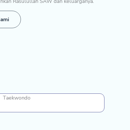
ohkan Rasulullah SAW dan keluarganya.
Kami
Taekwondo