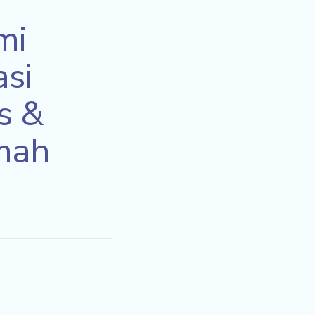
mi
si
s &
imah