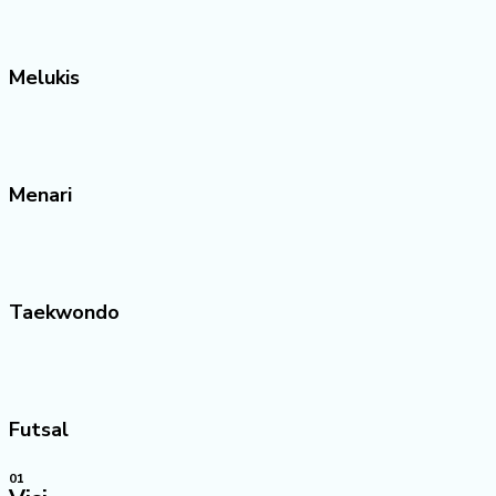
Melukis
Menari
Taekwondo
Futsal
01