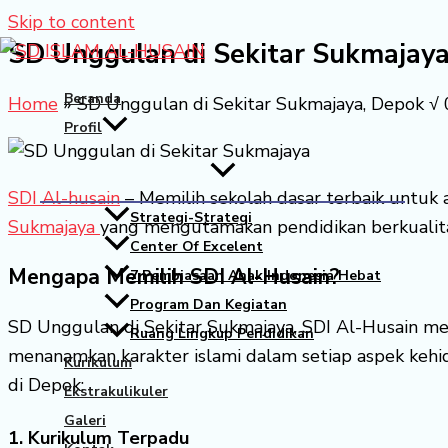
Skip to content
SD Unggulan di Sekitar Sukmajay
Beranda
Home
»
SD Unggulan di Sekitar Sukmajaya, Depok 
Profil
SDI Al-husain
– Memilih sekolah dasar terbaik untuk 
Strategi-Strategi
Sukmajaya
yang mengutamakan pendidikan berkualitas
Center Of Excelent
Mengapa Memilih SDI Al-Husain?
7 Pembiasaan Anak Indonesia Hebat
Program Dan Kegiatan
SD Unggulan di Sekitar Sukmajaya, SDI Al-Husain men
Ruang Lingkup Pendidikan
menanamkan karakter islami dalam setiap aspek kehi
Kurikulum
di Depok:
Ekstrakulikuler
Galeri
1. Kurikulum Terpadu