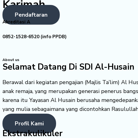
Karimah
Pendaftaran
Akreditasi A
0852-1528-6520 (info PPDB)
About us
Selamat Datang Di SDI Al-Husain
Berawal dari kegiatan pengajian (Majlis Ta’lim) Al H
anak remaja, yang merupakan generasi penerus bang
karena itu Yayasan Al Husain berusaha mengedepank
yang mulia sebagaimana yang dicontohkan Rasululla
Profil Kami
Ekstrakulikuler